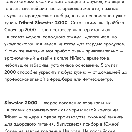
только отжимать сок из всех овощей и фруктов, но еще и
готовить вкуснейшие пасты, ореховое молоко, нежные
смузи и сыроедческие хлебцы, то вам непременно нужно
купить
Tribest Slowstar 2000
. Соковыжималка Трайбест
Слоустар-2000 – это прогрессивная вертикальная
шнековая модель холодного отжима, дополнительно
укомплектованная измельчителем для твердых продуктов.
К тому же выглядит этот прибор очень привлекательно –
эргономичный дизайн в стиле Hi-Tech, яркие тона,
небольшие габариты, устойчивое основание. Slowstar
2000 способна украсить любую кухню – от домашней до
профессиональной в фреш-баре или фитнес-центре.
Slowstar 2000
– второе поколение вертикальных
шнековых соковыжималок от американской компании
Tribest – лидера в сфере производства кухонной техники
для здорового питания. Выпускается прибор в Южной
Корее на заводе компании Hyundae. На российский