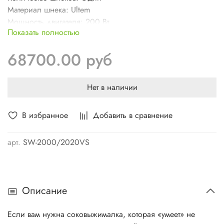
Материал шнека: Ultem
Мощность двигателя: 200 Вт
Показать полностью
Обороты в минуту: 47
Производитель: Tribest
68700.00 руб
Страна производства: Южная Корея
Вес: 6,2 кг
Гарантия: 10 лет
Нет в наличии
В избранное
Добавить в сравнение
арт.
SW-2000/2020VS
Описание
Если вам нужна соковыжималка, которая «умеет» не